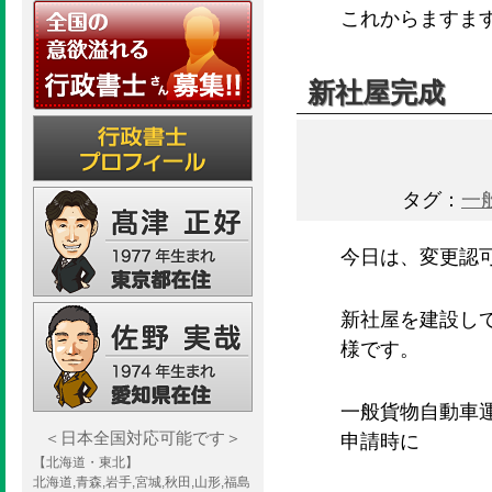
これからますま
新社屋完成
タグ：
一
今日は、変更認
新社屋を建設し
様です。
一般貨物自動車
＜日本全国対応可能です＞
申請時に
【北海道・東北】
北海道,青森,岩手,宮城,秋田,山形,福島