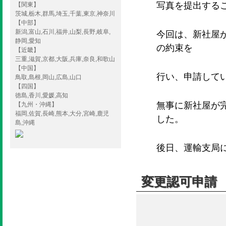
写真を提出する
【関東】
茨城,栃木,群馬,埼玉,千葉,東京,神奈川
【中部】
新潟,富山,石川,福井,山梨,長野,岐阜,
今回は、新社屋
静岡,愛知
の約束を
【近畿】
三重,滋賀,京都,大阪,兵庫,奈良,和歌山
【中国】
行い、申請して
鳥取,島根,岡山,広島,山口
【四国】
徳島,香川,愛媛,高知
無事に新社屋が
【九州・沖縄】
福岡,佐賀,長崎,熊本,大分,宮崎,鹿児
した。
島,沖縄
後日、運輸支局
変更認可申請