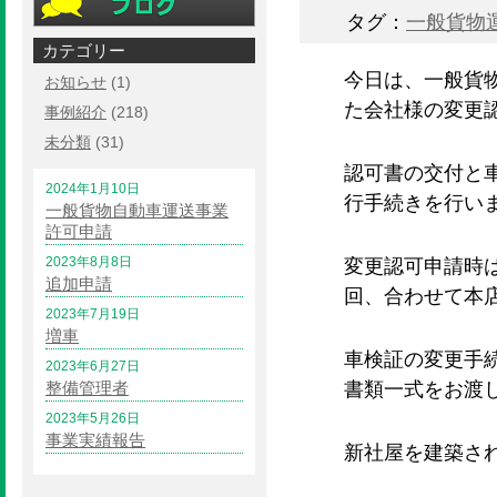
タグ：
一般貨物
カテゴリー
今日は、一般貨
お知らせ
(1)
た会社様の変更
事例紹介
(218)
未分類
(31)
認可書の交付と
2024年1月10日
行手続きを行い
一般貨物自動車運送事業
許可申請
2023年8月8日
変更認可申請時
追加申請
回、合わせて本
2023年7月19日
増車
車検証の変更手
2023年6月27日
整備管理者
書類一式をお渡
2023年5月26日
事業実績報告
新社屋を建築さ