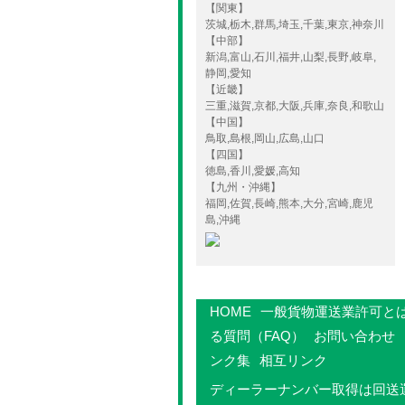
【関東】
茨城,栃木,群馬,埼玉,千葉,東京,神奈川
【中部】
新潟,富山,石川,福井,山梨,長野,岐阜,
静岡,愛知
【近畿】
三重,滋賀,京都,大阪,兵庫,奈良,和歌山
【中国】
鳥取,島根,岡山,広島,山口
【四国】
徳島,香川,愛媛,高知
【九州・沖縄】
福岡,佐賀,長崎,熊本,大分,宮崎,鹿児
島,沖縄
HOME
一般貨物運送業許可と
る質問（FAQ）
お問い合わせ
ンク集
相互リンク
ディーラーナンバー取得は回送