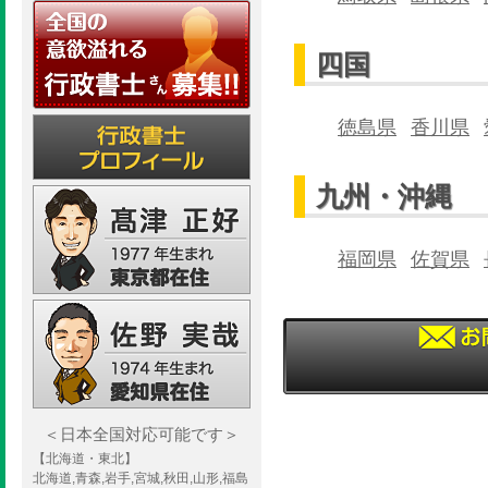
四国
徳島県
香川県
九州・沖縄
福岡県
佐賀県
＜日本全国対応可能です＞
【北海道・東北】
北海道,青森,岩手,宮城,秋田,山形,福島