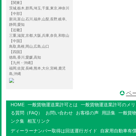
【関東】
茨城,栃木,群馬,埼玉,千葉,東京,神奈川
【中部】
新潟,富山,石川,福井,山梨,長野,岐阜,
静岡,愛知
【近畿】
三重,滋賀,京都,大阪,兵庫,奈良,和歌山
【中国】
鳥取,島根,岡山,広島,山口
【四国】
徳島,香川,愛媛,高知
【九州・沖縄】
福岡,佐賀,長崎,熊本,大分,宮崎,鹿児
島,沖縄
ペ
HOME
一般貨物運送業許可とは
一般貨物運送業許可のメリ
る質問（FAQ）
お問い合わせ
お客様の声
用語集
一般貨
ンク集
相互リンク
ディーラーナンバー取得は回送運行ガイド
自家用自動車有