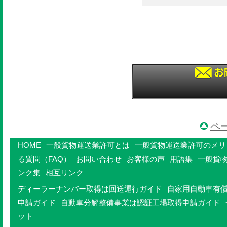
ペ
HOME
一般貨物運送業許可とは
一般貨物運送業許可のメリ
る質問（FAQ）
お問い合わせ
お客様の声
用語集
一般貨
ンク集
相互リンク
ディーラーナンバー取得は回送運行ガイド
自家用自動車有
申請ガイド
自動車分解整備事業は認証工場取得申請ガイド
ット