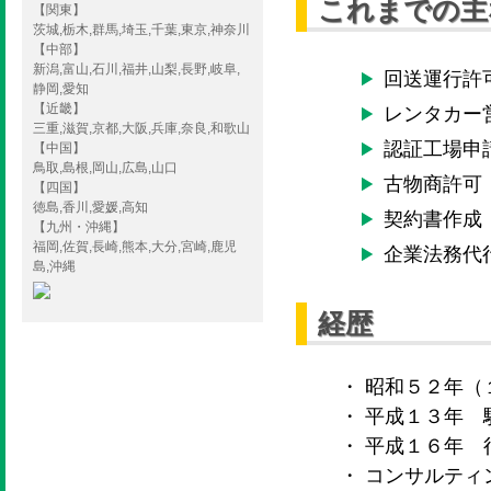
これまでの主
【関東】
茨城,栃木,群馬,埼玉,千葉,東京,神奈川
【中部】
新潟,富山,石川,福井,山梨,長野,岐阜,
回送運行許
静岡,愛知
【近畿】
レンタカー
三重,滋賀,京都,大阪,兵庫,奈良,和歌山
認証工場申
【中国】
鳥取,島根,岡山,広島,山口
古物商許可
【四国】
徳島,香川,愛媛,高知
契約書作成
【九州・沖縄】
福岡,佐賀,長崎,熊本,大分,宮崎,鹿児
企業法務代
島,沖縄
経歴
・ 昭和５２年
・ 平成１３年 
・ 平成１６年 
・ コンサルテ