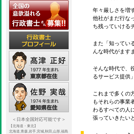
年々厳しさを増
他社がまだ行な
ち残っていける
また「知ってい
んな時代がます
そんな時代で、
るサービス提供
これまで多くの
もそれらの事業
わるすべての人
張っていきたい
＜日本全国対応可能です＞
【北海道・東北】
北海道,青森,岩手,宮城,秋田,山形,福島