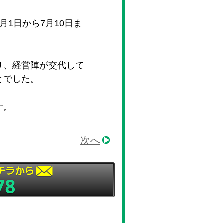
1日から7月10日ま
り、経営陣が交代して
とでした。
す。
次へ