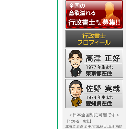
＜日本全国対応可能です＞
【北海道・東北】
北海道,青森,岩手,宮城,秋田,山形,福島