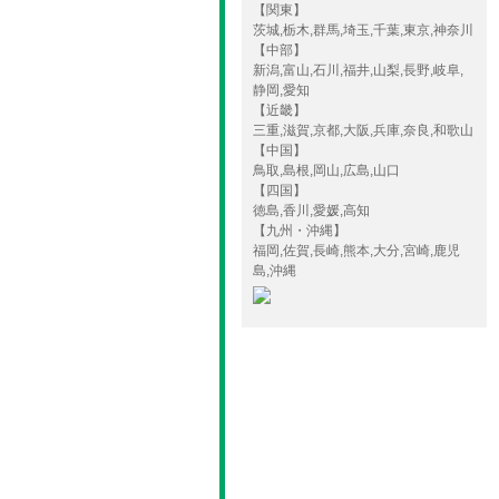
【関東】
茨城,栃木,群馬,埼玉,千葉,東京,神奈川
【中部】
新潟,富山,石川,福井,山梨,長野,岐阜,
静岡,愛知
【近畿】
三重,滋賀,京都,大阪,兵庫,奈良,和歌山
【中国】
鳥取,島根,岡山,広島,山口
【四国】
徳島,香川,愛媛,高知
【九州・沖縄】
福岡,佐賀,長崎,熊本,大分,宮崎,鹿児
島,沖縄