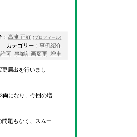
者：
高津 正好
(プロフィール)
カテゴリー：
事例紹介
業許可
事業計画変更
増車
変更届出を行いまし
3両になり、今回の増
の問題もなく、スムー