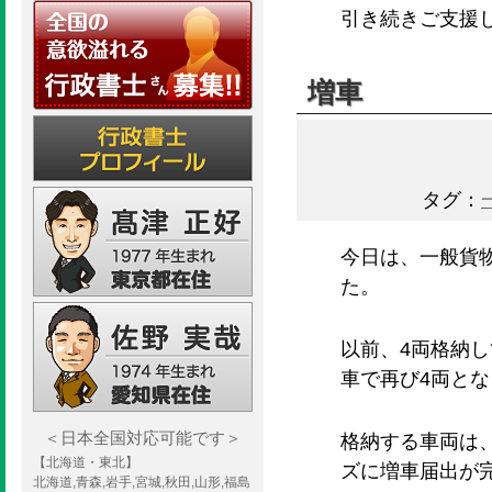
引き続きご支援
増車
タグ：
今日は、一般貨
た。
以前、4両格納
車で再び4両と
＜日本全国対応可能です＞
格納する車両は
【北海道・東北】
ズに増車届出が
北海道,青森,岩手,宮城,秋田,山形,福島