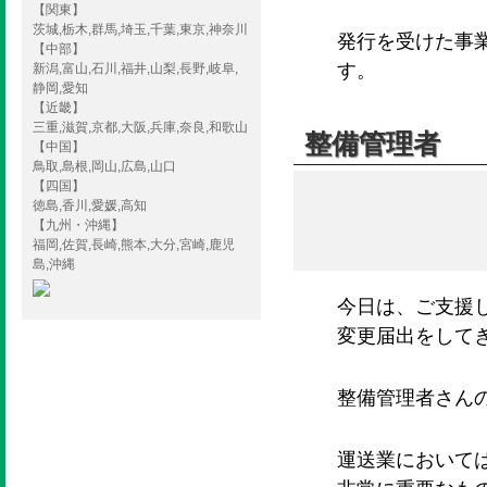
【関東】
茨城,栃木,群馬,埼玉,千葉,東京,神奈川
発行を受けた事
【中部】
す。
新潟,富山,石川,福井,山梨,長野,岐阜,
静岡,愛知
【近畿】
三重,滋賀,京都,大阪,兵庫,奈良,和歌山
整備管理者
【中国】
鳥取,島根,岡山,広島,山口
【四国】
徳島,香川,愛媛,高知
【九州・沖縄】
福岡,佐賀,長崎,熊本,大分,宮崎,鹿児
島,沖縄
今日は、ご支援
変更届出をして
整備管理者さん
運送業において