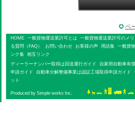
ペ
HOME
一般貨物運送業許可とは
一般貨物運送業許可のメリ
る質問（FAQ）
お問い合わせ
お客様の声
用語集
一般貨
ンク集
相互リンク
ディーラーナンバー取得は回送運行ガイド
自家用自動車有
申請ガイド
自動車分解整備事業は認証工場取得申請ガイド
ット
Produced by Simple works Inc.