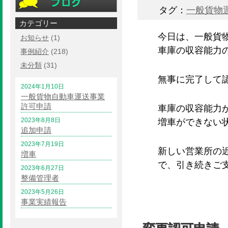
タグ：
一般貨物
カテゴリー
今日は、一般貨
お知らせ
(1)
車庫の収容能力
事例紹介
(218)
未分類
(31)
無事に完
了して
2024年1月10日
一般貨物自動車運送事業
許可申請
車庫の収容能力
2023年8月8日
増車ができない
追加申請
2023年7月19日
新しい営業所の
増車
で、引き続きご
2023年6月27日
整備管理者
2023年5月26日
事業実績報告