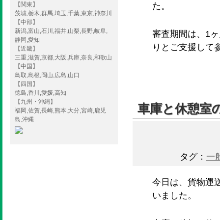
【関東】
た。
茨城,栃木,群馬,埼玉,千葉,東京,神奈川
【中部】
新潟,富山,石川,福井,山梨,長野,岐阜,
審査期間は、1
静岡,愛知
りとご支援して
【近畿】
三重,滋賀,京都,大阪,兵庫,奈良,和歌山
【中国】
鳥取,島根,岡山,広島,山口
【四国】
徳島,香川,愛媛,高知
【九州・沖縄】
車庫と休憩室
福岡,佐賀,長崎,熊本,大分,宮崎,鹿児
島,沖縄
タグ：
一
今日は、貨物運
いました。