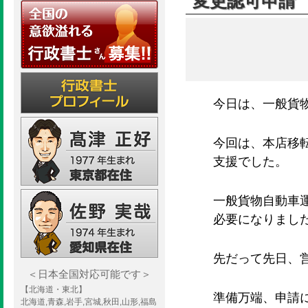
変更認可申請
今日は、一般貨
今回は、本店移
支援でした。
一般貨物自動車
必要になりまし
先だって先日、
＜日本全国対応可能です＞
【北海道・東北】
準備万端、申請
北海道,青森,岩手,宮城,秋田,山形,福島