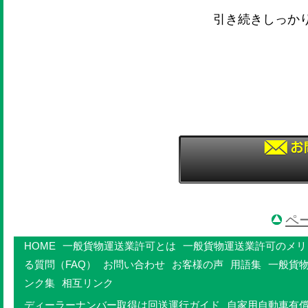
引き続きしっか
ペ
HOME
一般貨物運送業許可とは
一般貨物運送業許可のメリ
る質問（FAQ）
お問い合わせ
お客様の声
用語集
一般貨
ンク集
相互リンク
ディーラーナンバー取得は回送運行ガイド
自家用自動車有