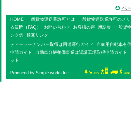
ペ
HOME
一般貨物運送業許可とは
一般貨物運送業許可のメリ
る質問（FAQ）
お問い合わせ
お客様の声
用語集
一般貨
ンク集
相互リンク
ディーラーナンバー取得は回送運行ガイド
自家用自動車有
申請ガイド
自動車分解整備事業は認証工場取得申請ガイド
ット
Produced by Simple works Inc.