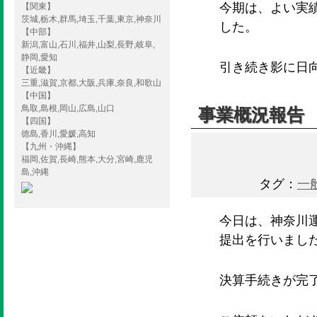
今期は、よい実
【関東】
茨城,栃木,群馬,埼玉,千葉,東京,神奈川
した。
【中部】
新潟,富山,石川,福井,山梨,長野,岐阜,
静岡,愛知
引き続き影に日
【近畿】
三重,滋賀,京都,大阪,兵庫,奈良,和歌山
【中国】
鳥取,島根,岡山,広島,山口
事業概況報告
【四国】
徳島,香川,愛媛,高知
【九州・沖縄】
福岡,佐賀,長崎,熊本,大分,宮崎,鹿児
島,沖縄
タグ：
一
今日は、神奈川
提出を行いまし
決算手続きが完