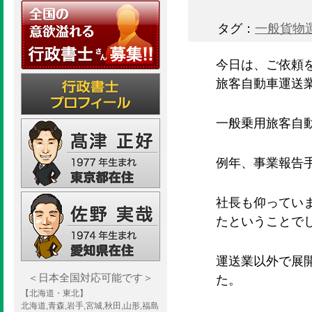
タグ：
一般貨物
今日は、ご依頼
旅客自動車運送
一般乗用旅客自
例年、事業報告
社長も仰ってい
たということで
運送業以外で展
＜日本全国対応可能です＞
た。
【北海道・東北】
北海道,青森,岩手,宮城,秋田,山形,福島