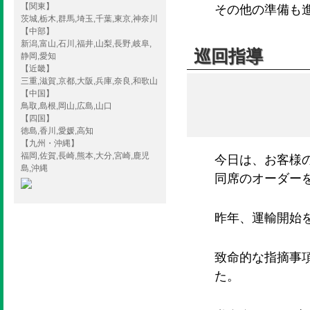
【関東】
その他の準備も
茨城,栃木,群馬,埼玉,千葉,東京,神奈川
【中部】
新潟,富山,石川,福井,山梨,長野,岐阜,
巡回指導
静岡,愛知
【近畿】
三重,滋賀,京都,大阪,兵庫,奈良,和歌山
【中国】
鳥取,島根,岡山,広島,山口
【四国】
徳島,香川,愛媛,高知
【九州・沖縄】
福岡,佐賀,長崎,熊本,大分,宮崎,鹿児
今日は、お客様
島,沖縄
同席のオーダー
昨年、運輸開始
致命的な指摘事
た。