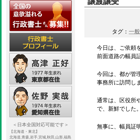
譲渡譲受
タグ：
一般
今日は、ご依頼
前面道路の幅員
今回は、都が管
事務所に訪問し
通常は、区役所
で、新鮮でした
＜日本全国対応可能です＞
無事に、幅員証
【北海道・東北】
北海道,青森,岩手,宮城,秋田,山形,福島