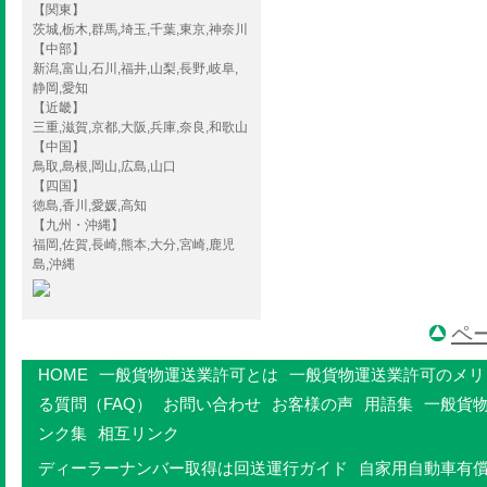
【関東】
茨城,栃木,群馬,埼玉,千葉,東京,神奈川
【中部】
新潟,富山,石川,福井,山梨,長野,岐阜,
静岡,愛知
【近畿】
三重,滋賀,京都,大阪,兵庫,奈良,和歌山
【中国】
鳥取,島根,岡山,広島,山口
【四国】
徳島,香川,愛媛,高知
【九州・沖縄】
福岡,佐賀,長崎,熊本,大分,宮崎,鹿児
島,沖縄
ペ
HOME
一般貨物運送業許可とは
一般貨物運送業許可のメリ
る質問（FAQ）
お問い合わせ
お客様の声
用語集
一般貨
ンク集
相互リンク
ディーラーナンバー取得は回送運行ガイド
自家用自動車有