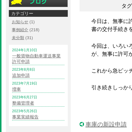
タグ
カテゴリー
今日は、無事に
お知らせ
(1)
書の交付手続き
事例紹介
(218)
未分類
(31)
今回は、いろい
2024年1月10日
が、無事に許可
一般貨物自動車運送事業
許可申請
2023年8月8日
これから急ピッ
追加申請
2023年7月19日
引き続きしっか
増車
2023年6月27日
整備管理者
2023年5月26日
事業実績報告
車庫の新設申請